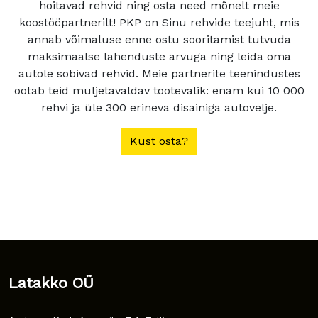
hoitavad rehvid ning osta need mõnelt meie
koostööpartnerilt! PKP on Sinu rehvide teejuht, mis
annab võimaluse enne ostu sooritamist tutvuda
maksimaalse lahenduste arvuga ning leida oma
autole sobivad rehvid. Meie partnerite teenindustes
ootab teid muljetavaldav tootevalik: enam kui 10 000
rehvi ja üle 300 erineva disainiga autovelje.
Kust osta?
Latakko OÜ