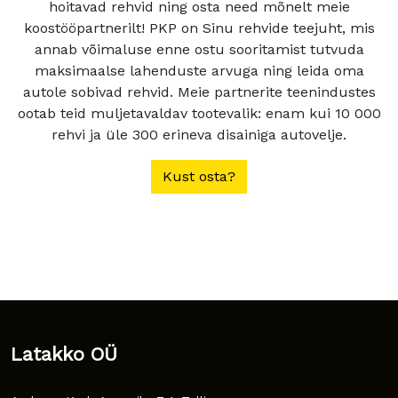
hoitavad rehvid ning osta need mõnelt meie
koostööpartnerilt! PKP on Sinu rehvide teejuht, mis
annab võimaluse enne ostu sooritamist tutvuda
maksimaalse lahenduste arvuga ning leida oma
autole sobivad rehvid. Meie partnerite teenindustes
ootab teid muljetavaldav tootevalik: enam kui 10 000
rehvi ja üle 300 erineva disainiga autovelje.
Kust osta?
Latakko OÜ