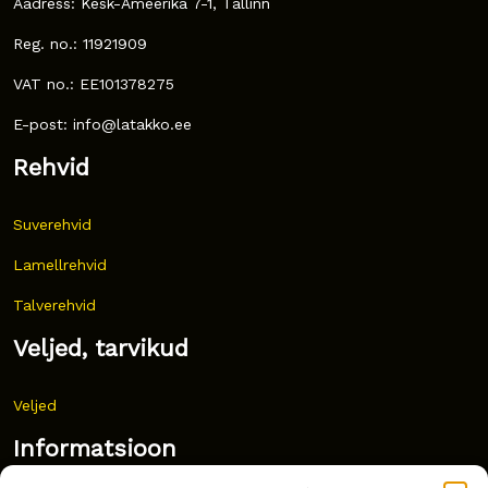
Aadress: Kesk-Ameerika 7-1, Tallinn
Reg. no.: 11921909
VAT no.: EE101378275
E-post: info@latakko.ee
Rehvid
Suverehvid
Lamellrehvid
Talverehvid
Veljed, tarvikud
Veljed
Informatsioon