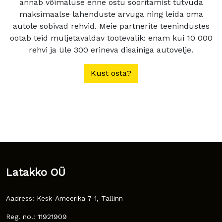
annab võimaluse enne ostu sooritamist tutvuda
maksimaalse lahenduste arvuga ning leida oma
autole sobivad rehvid. Meie partnerite teenindustes
ootab teid muljetavaldav tootevalik: enam kui 10 000
rehvi ja üle 300 erineva disainiga autovelje.
Kust osta?
Latakko OÜ
Aadress: Kesk-Ameerika 7-1, Tallinn
Reg. no.: 11921909