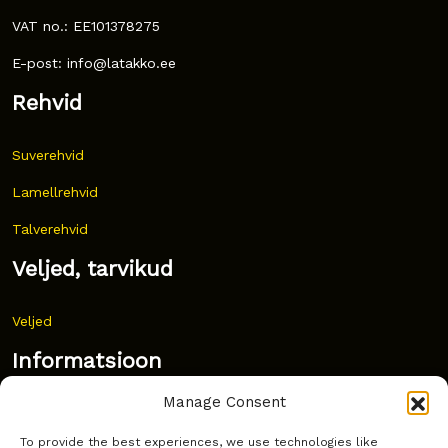
VAT no.: EE101378275
E-post: info@latakko.ee
Rehvid
Suverehvid
Lamellrehvid
Talverehvid
Veljed, tarvikud
Veljed
Informatsioon
Manage Consent
Uudised
To provide the best experiences, we use technologies like