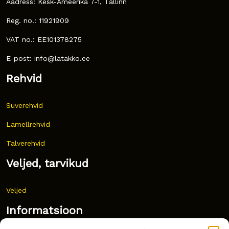
Aadress: Kesk-Ameerika 7-1, Tallinn
Reg. no.: 11921909
VAT no.: EE101378275
E-post: info@latakko.ee
Rehvid
Suverehvid
Lamellrehvid
Talverehvid
Veljed, tarvikud
Veljed
Informatsioon