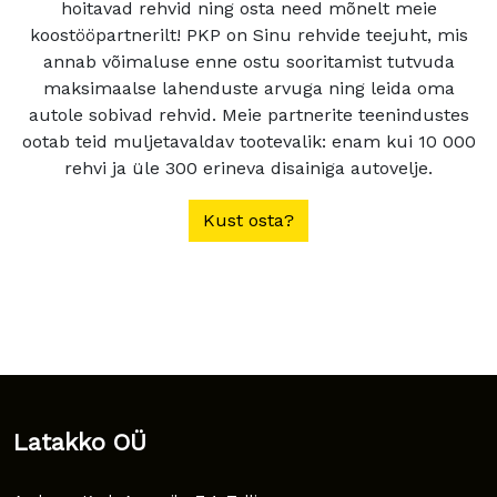
hoitavad rehvid ning osta need mõnelt meie
koostööpartnerilt! PKP on Sinu rehvide teejuht, mis
annab võimaluse enne ostu sooritamist tutvuda
maksimaalse lahenduste arvuga ning leida oma
autole sobivad rehvid. Meie partnerite teenindustes
ootab teid muljetavaldav tootevalik: enam kui 10 000
rehvi ja üle 300 erineva disainiga autovelje.
Kust osta?
Latakko OÜ