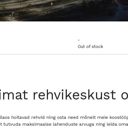
-
Out of stock
imat rehvikeskust 
ilaos hoitavad rehvid ning osta need mõnelt meie koostööpa
t tutvuda maksimaalse lahenduste arvuga ning leida oma a