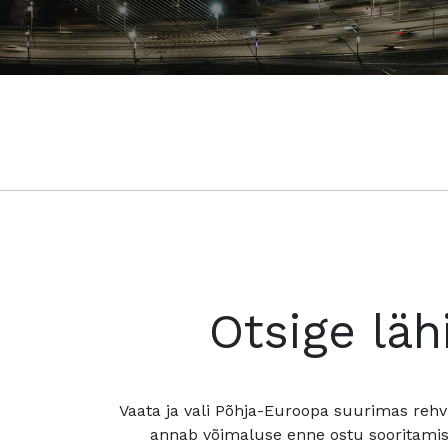
Otsige läh
Vaata ja vali Põhja-Euroopa suurimas rehv
annab võimaluse enne ostu sooritamis