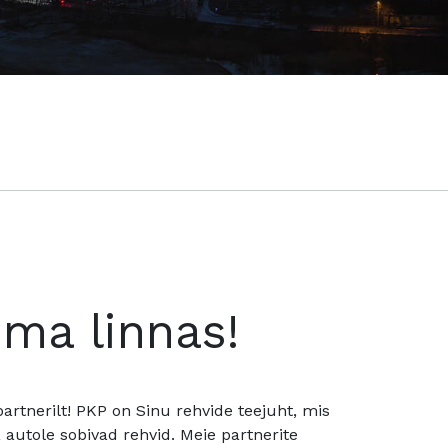
oma linnas!
rtnerilt! PKP on Sinu rehvide teejuht, mis
utole sobivad rehvid. Meie partnerite