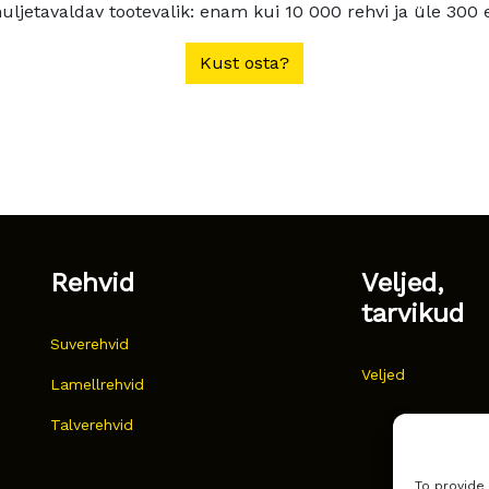
ljetavaldav tootevalik: enam kui 10 000 rehvi ja üle 300 e
Kust osta?
Rehvid
Veljed,
tarvikud
Suverehvid
Veljed
Lamellrehvid
Talverehvid
To provide