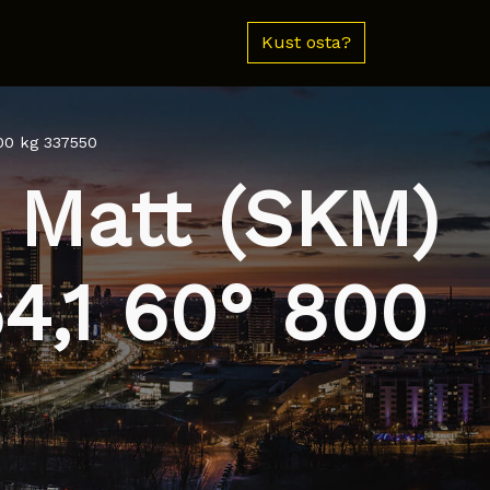
Kust osta?
00 kg 337550
 Matt (SKM)
4,1 60° 800