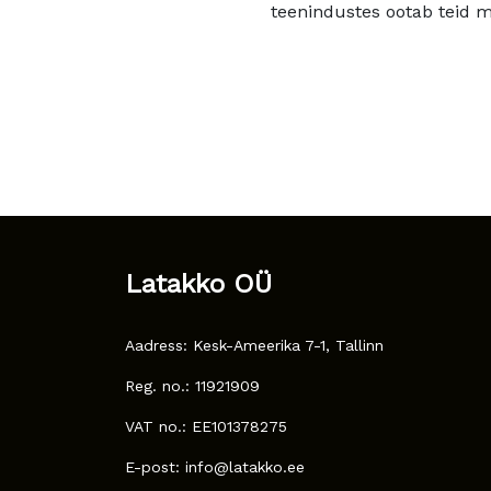
teenindustes ootab teid mu
Latakko OÜ
Aadress: Kesk-Ameerika 7-1, Tallinn
Reg. no.: 11921909
VAT no.: EE101378275
E-post: info@latakko.ee