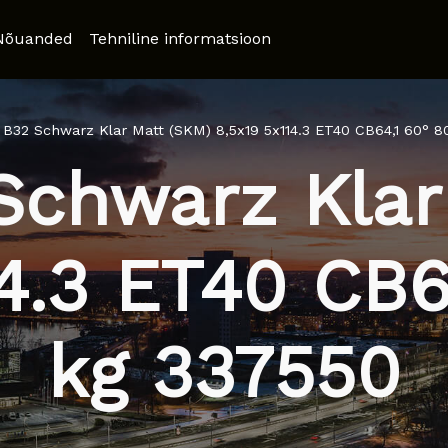
Nõuanded
Tehniline informatsioon
 B32 Schwarz Klar Matt (SKM) 8,5x19 5x114.3 ET40 CB64,1 60° 8
Schwarz Klar
14.3 ET40 CB6
kg 337550