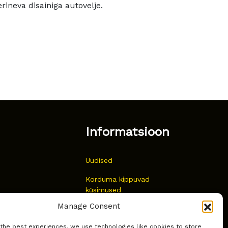
rineva disainiga autovelje.
Informatsioon
Uudised
Korduma kippuvad
küsimused
Manage Consent
Kust osta?
 the best experiences, we use technologies like cookies to store
Küpsiste poliitika