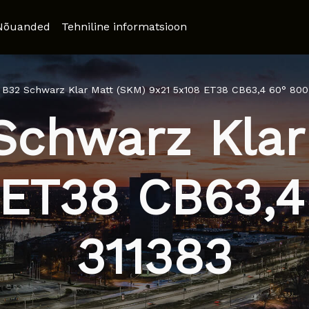
Nõuanded
Tehniline informatsioon
 B32 Schwarz Klar Matt (SKM) 9x21 5x108 ET38 CB63,4 60° 800
Schwarz Klar
 ET38 CB63,4
311383