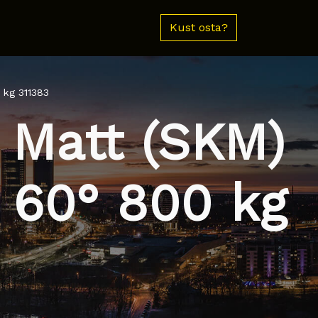
Kust osta?
 kg 311383
 Matt (SKM)
 60° 800 kg