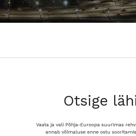
Otsige läh
Vaata ja vali Põhja-Euroopa suurimas rehv
annab võimaluse enne ostu sooritamis