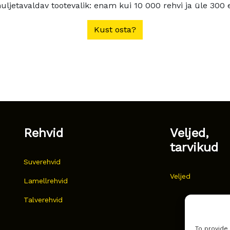
ljetavaldav tootevalik: enam kui 10 000 rehvi ja üle 300 e
Kust osta?
Rehvid
Veljed,
tarvikud
Suverehvid
Veljed
Lamellrehvid
Talverehvid
To provide