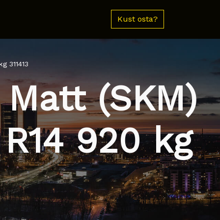
Kust osta?
g 311413
 Matt (SKM)
 R14 920 kg