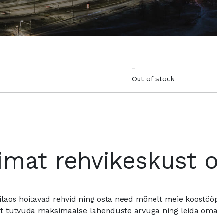
-
Out of stock
imat rehvikeskust 
ilaos hoitavad rehvid ning osta need mõnelt meie koostööpa
t tutvuda maksimaalse lahenduste arvuga ning leida oma a