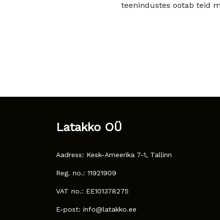
teenindustes ootab teid mu
Latakko OÜ
Aadress: Kesk-Ameerika 7-1, Tallinn
Reg. no.: 11921909
VAT no.: EE101378275
E-post: info@latakko.ee