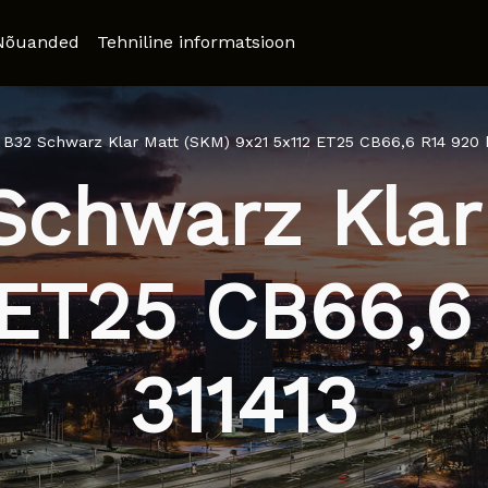
Nõuanded
Tehniline informatsioon
 B32 Schwarz Klar Matt (SKM) 9x21 5x112 ET25 CB66,6 R14 920 k
Schwarz Klar
 ET25 CB66,6
311413