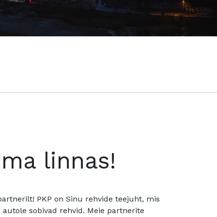
oma linnas!
rtnerilt! PKP on Sinu rehvide teejuht, mis
utole sobivad rehvid. Meie partnerite