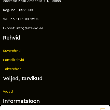
Aadress: Kesk-Ameerika 7-1, Tallinn
Reg. no.: 11921909
VAT no.: EE101378275
E-post: info@latakko.ee
Rehvid
Suverehvid
Lamellrehvid
Talverehvid
Veljed, tarvikud
Veljed
Informatsioon