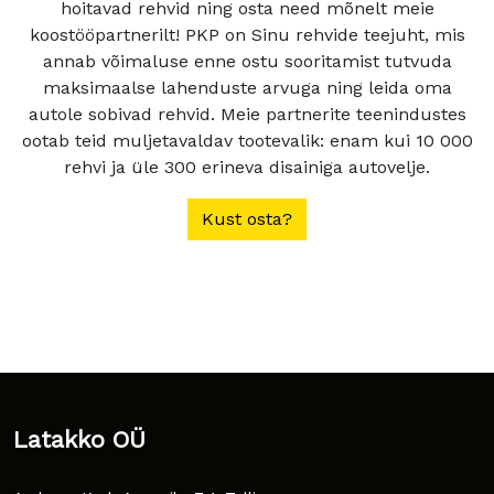
hoitavad rehvid ning osta need mõnelt meie
koostööpartnerilt! PKP on Sinu rehvide teejuht, mis
annab võimaluse enne ostu sooritamist tutvuda
maksimaalse lahenduste arvuga ning leida oma
autole sobivad rehvid. Meie partnerite teenindustes
ootab teid muljetavaldav tootevalik: enam kui 10 000
rehvi ja üle 300 erineva disainiga autovelje.
Kust osta?
Latakko OÜ