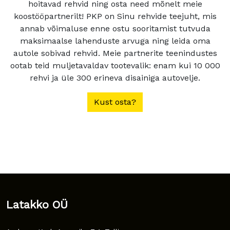
hoitavad rehvid ning osta need mõnelt meie
koostööpartnerilt! PKP on Sinu rehvide teejuht, mis
annab võimaluse enne ostu sooritamist tutvuda
maksimaalse lahenduste arvuga ning leida oma
autole sobivad rehvid. Meie partnerite teenindustes
ootab teid muljetavaldav tootevalik: enam kui 10 000
rehvi ja üle 300 erineva disainiga autovelje.
Kust osta?
Latakko OÜ