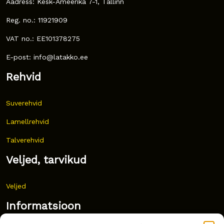
Aadress: Kesk-Ameerika 7-1, Tallinn
Reg. no.: 11921909
VAT no.: EE101378275
E-post: info@latakko.ee
Rehvid
Suverehvid
Lamellrehvid
Talverehvid
Veljed, tarvikud
Veljed
Informatsioon