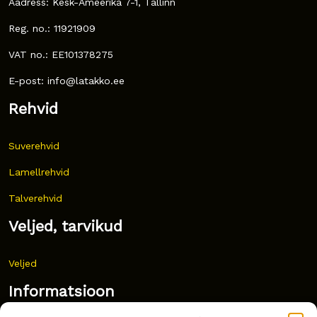
Aadress: Kesk-Ameerika 7-1, Tallinn
Reg. no.: 11921909
VAT no.: EE101378275
E-post: info@latakko.ee
Rehvid
Suverehvid
Lamellrehvid
Talverehvid
Veljed, tarvikud
Veljed
Informatsioon