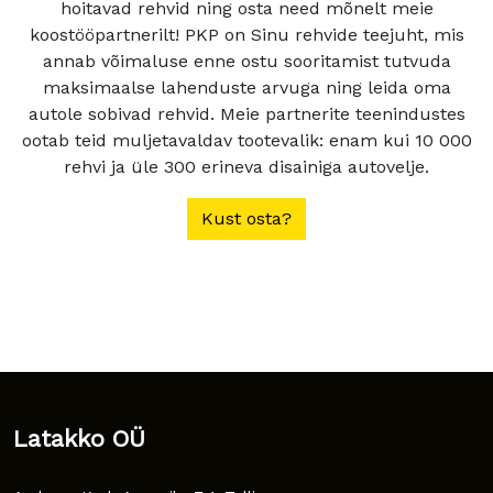
hoitavad rehvid ning osta need mõnelt meie
koostööpartnerilt! PKP on Sinu rehvide teejuht, mis
annab võimaluse enne ostu sooritamist tutvuda
maksimaalse lahenduste arvuga ning leida oma
autole sobivad rehvid. Meie partnerite teenindustes
ootab teid muljetavaldav tootevalik: enam kui 10 000
rehvi ja üle 300 erineva disainiga autovelje.
Kust osta?
Latakko OÜ