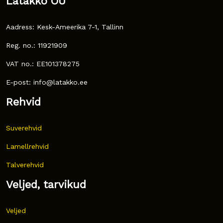
Latakko OÜ
Aadress: Kesk-Ameerika 7-1, Tallinn
Reg. no.: 11921909
VAT no.: EE101378275
E-post: info@latakko.ee
Rehvid
Suverehvid
Lamellrehvid
Talverehvid
Veljed, tarvikud
Veljed