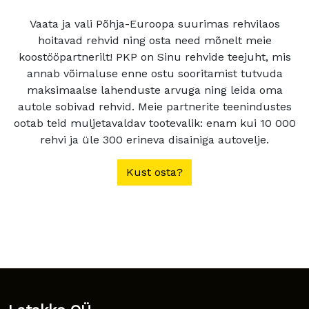
Vaata ja vali Põhja-Euroopa suurimas rehvilaos
hoitavad rehvid ning osta need mõnelt meie
koostööpartnerilt! PKP on Sinu rehvide teejuht, mis
annab võimaluse enne ostu sooritamist tutvuda
maksimaalse lahenduste arvuga ning leida oma
autole sobivad rehvid. Meie partnerite teenindustes
ootab teid muljetavaldav tootevalik: enam kui 10 000
rehvi ja üle 300 erineva disainiga autovelje.
Kust osta?