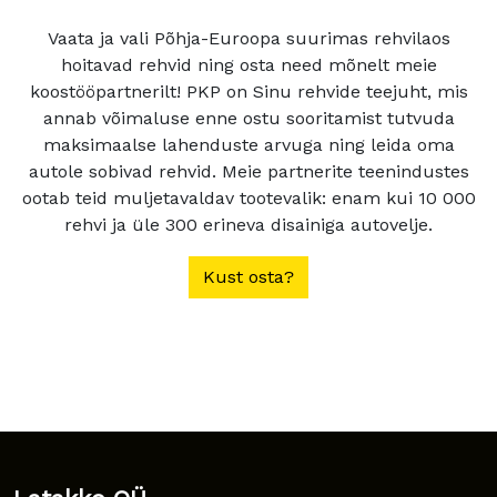
Vaata ja vali Põhja-Euroopa suurimas rehvilaos
hoitavad rehvid ning osta need mõnelt meie
koostööpartnerilt! PKP on Sinu rehvide teejuht, mis
annab võimaluse enne ostu sooritamist tutvuda
maksimaalse lahenduste arvuga ning leida oma
autole sobivad rehvid. Meie partnerite teenindustes
ootab teid muljetavaldav tootevalik: enam kui 10 000
rehvi ja üle 300 erineva disainiga autovelje.
Kust osta?