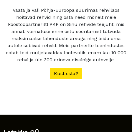
Vaata ja vali Põhja-Euroopa suurimas rehvilaos
hoitavad rehvid ning osta need mõnelt meie
koostööpartnerilt! PKP on Sinu rehvide teejuht, mis
annab võimaluse enne ostu sooritamist tutvuda
maksimaalse lahenduste arvuga ning leida oma
autole sobivad rehvid. Meie partnerite teenindustes
ootab teid muljetavaldav tootevalik: enam kui 10 000
rehvi ja üle 300 erineva disainiga autovelje.
Kust osta?