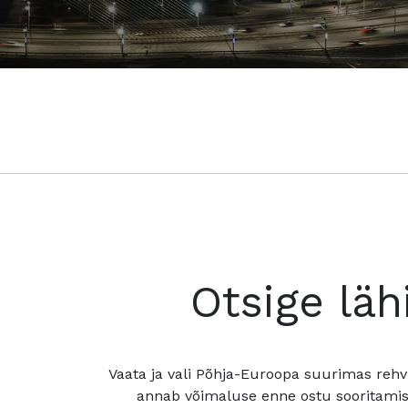
Otsige läh
Vaata ja vali Põhja-Euroopa suurimas rehv
annab võimaluse enne ostu sooritamis