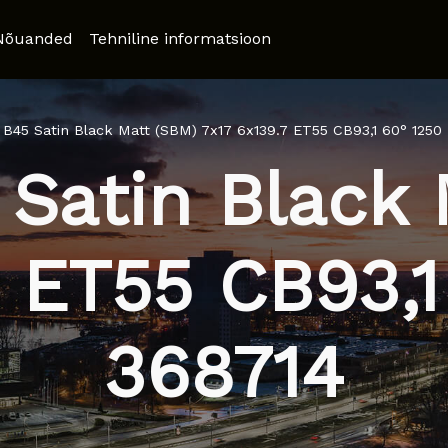
Nõuanded
Tehniline informatsioon
 B45 Satin Black Matt (SBM) 7x17 6x139.7 ET55 CB93,1 60° 1250
 Satin Black 
7 ET55 CB93,1
368714