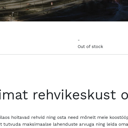
-
Out of stock
imat rehvikeskust 
ilaos hoitavad rehvid ning osta need mõnelt meie koostööpa
t tutvuda maksimaalse lahenduste arvuga ning leida oma a