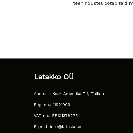
teenindustes ootab teid mu
Latakko OÜ
Aadress: Kesk-Ameerika 7-1, Tallinn
Reg. no.: 11921909
VAT no.: EE101378275
E-post: info@latakko.ee