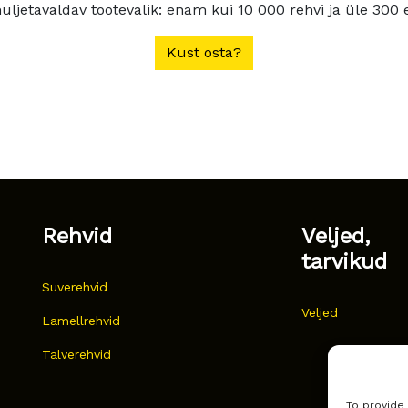
ljetavaldav tootevalik: enam kui 10 000 rehvi ja üle 300 e
Kust osta?
Rehvid
Veljed,
tarvikud
Suverehvid
Veljed
Lamellrehvid
Talverehvid
To provide