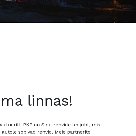
oma linnas!
rtnerilt! PKP on Sinu rehvide teejuht, mis
utole sobivad rehvid. Meie partnerite