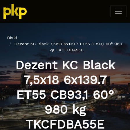
Diski
Dezent KC Black 7,5x18 6x139.7 ET55 CB93,1 60° 980
kg TKCFDBA55E
Dezent KC Black
7,5x18 6x139.7
ET55 CB93,1 60°
980 kg
TKCFDBA55E