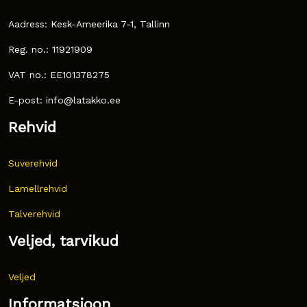
Aadress: Kesk-Ameerika 7-1, Tallinn
Reg. no.: 11921909
VAT no.: EE101378275
E-post: info@latakko.ee
Rehvid
Suverehvid
Lamellrehvid
Talverehvid
Veljed, tarvikud
Veljed
Informatsioon