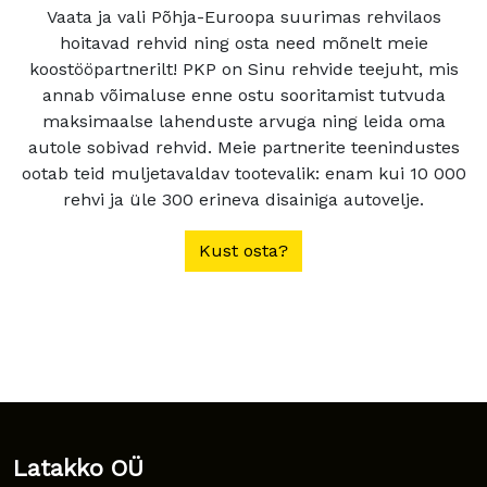
Vaata ja vali Põhja-Euroopa suurimas rehvilaos
hoitavad rehvid ning osta need mõnelt meie
koostööpartnerilt! PKP on Sinu rehvide teejuht, mis
annab võimaluse enne ostu sooritamist tutvuda
maksimaalse lahenduste arvuga ning leida oma
autole sobivad rehvid. Meie partnerite teenindustes
ootab teid muljetavaldav tootevalik: enam kui 10 000
rehvi ja üle 300 erineva disainiga autovelje.
Kust osta?
Latakko OÜ