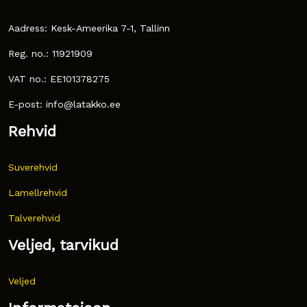
Aadress: Kesk-Ameerika 7-1, Tallinn
Reg. no.: 11921909
VAT no.: EE101378275
E-post: info@latakko.ee
Rehvid
Suverehvid
Lamellrehvid
Talverehvid
Veljed, tarvikud
Veljed