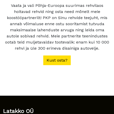
Vaata ja vali Põhja-Euroopa suurimas rehvilaos
hoitavad rehvid ning osta need mõnelt meie
koostööpartnerilt! PKP on Sinu rehvide teejuht, mis
annab võimaluse enne ostu sooritamist tutvuda
maksimaalse lahenduste arvuga ning leida oma
autole sobivad rehvid. Meie partnerite teenindustes
ootab teid muljetavaldav tootevalik: enam kui 10 000
rehvi ja üle 300 erineva disainiga autovelje.
Kust osta?
Latakko OÜ