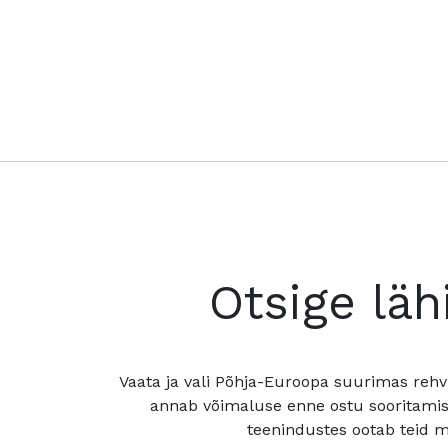
Otsige läh
Vaata ja vali Põhja-Euroopa suurimas rehv
annab võimaluse enne ostu sooritamis
teenindustes ootab teid mu