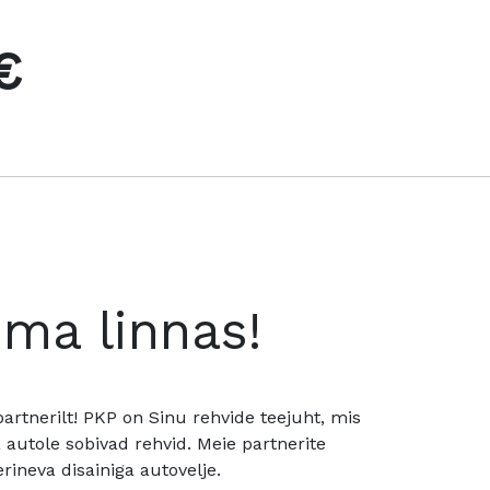
€
oma linnas!
rtnerilt! PKP on Sinu rehvide teejuht, mis
utole sobivad rehvid. Meie partnerite
rineva disainiga autovelje.