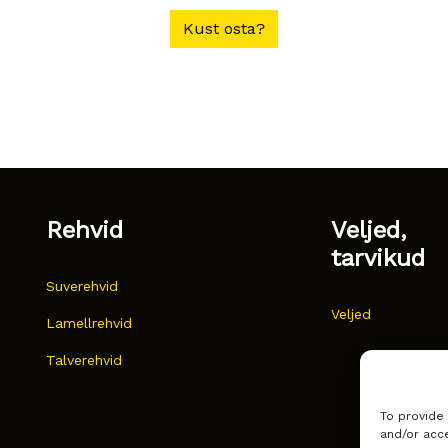
Kust osta?
Rehvid
Veljed,
tarvikud
Suverehvid
Veljed
Lamellrehvid
Talverehvid
To provide
and/or acce