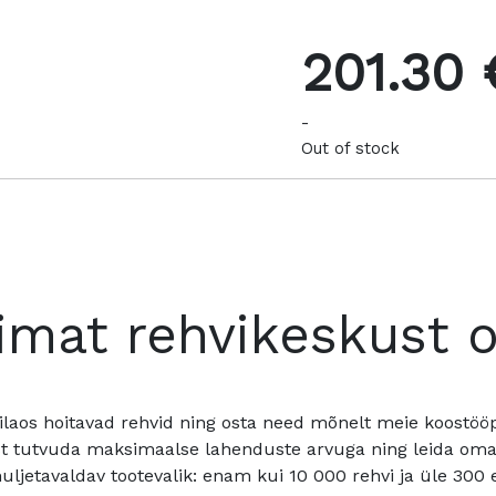
201.30 
-
Out of stock
imat rehvikeskust 
ilaos hoitavad rehvid ning osta need mõnelt meie koostööpa
t tutvuda maksimaalse lahenduste arvuga ning leida oma a
ljetavaldav tootevalik: enam kui 10 000 rehvi ja üle 300 e