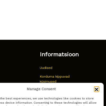
Informatsioon
Uudised
Korduma kippuvad
küsimused
Manage Consent
Kust osta?
 the best experiences, we use technologies like cookies to store
Küpsiste poliitika
ss device information. Consenting to these technologies will allow