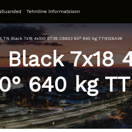
Nõuanded
Tehniline informatsioon
t TN Black 7x18 4x100 ET38 CB60,1 60° 640 kg TTN12BA38
 Black 7x18 
60° 640 kg T