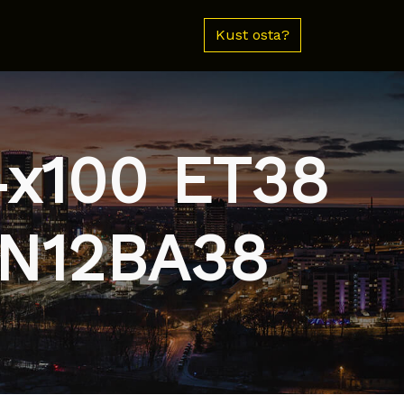
Kust osta?
4x100 ET38
TN12BA38