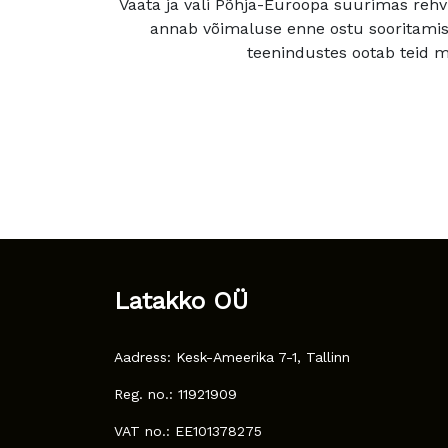
Vaata ja vali Põhja-Euroopa suurimas rehv
annab võimaluse enne ostu sooritamis
teenindustes ootab teid mu
Latakko OÜ
Aadress: Kesk-Ameerika 7-1, Tallinn
Reg. no.: 11921909
VAT no.: EE101378275