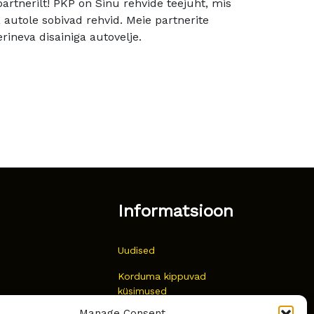
rtnerilt! PKP on Sinu rehvide teejuht, mis
utole sobivad rehvid. Meie partnerite
rineva disainiga autovelje.
Informatsioon
Uudised
Korduma kippuvad
küsimused
Manage Consent