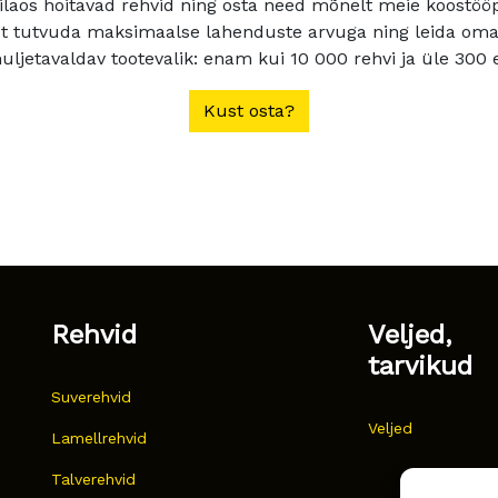
ilaos hoitavad rehvid ning osta need mõnelt meie koostööpa
t tutvuda maksimaalse lahenduste arvuga ning leida oma a
ljetavaldav tootevalik: enam kui 10 000 rehvi ja üle 300 e
Kust osta?
Rehvid
Veljed,
tarvikud
Suverehvid
Veljed
Lamellrehvid
Talverehvid