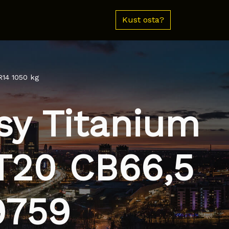
Kust osta?
14 1050 kg
sy Titanium
T20 CB66,5
9759