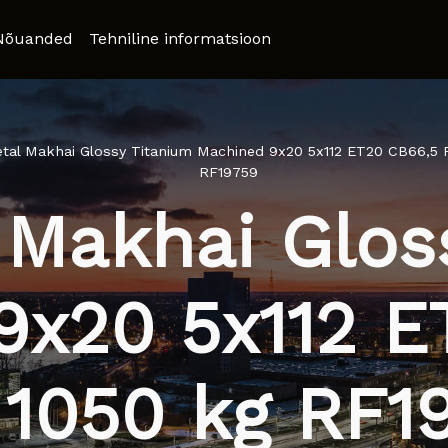
Nõuanded
Tehniline informatsioon
al Makhai Glossy Titanium Machined 9x20 5x112 ET20 CB66,5 R
RF19759
Makhai Glos
9x20 5x112 E
 1050 kg RF1