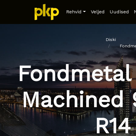
Rehvid
Veljed
Uudised
Diski
Fondmet
Fondmetal 
Machined 
R14