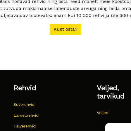
ilaos hoitavad rehvid ning osta need mõnelt meie koostööpa
t tutvuda maksimaalse lahenduste arvuga ning leida oma a
ljetavaldav tootevalik: enam kui 10 000 rehvi ja üle 300 e
Kust osta?
Rehvid
Veljed,
tarvikud
Suverehvid
Veljed
Lamellrehvid
Talverehvid