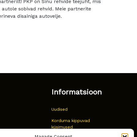
rtnerilt! PKP on Sinu rehvide teejuht, mis
utole sobivad rehvid. Meie partnerite
rineva disainiga autovelje.
Informatsioon
Uudised
Korduma kippuvad
küsimused
Manage Consent