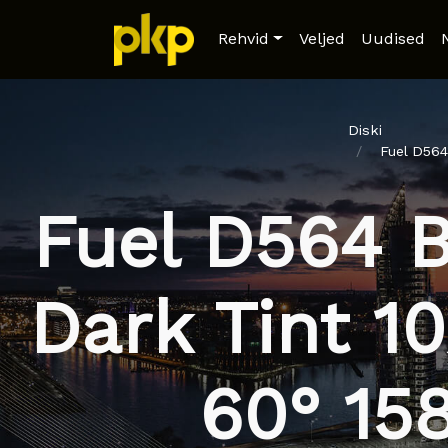
Rehvid
Veljed
Uudised
Diski
Fuel D564
Fuel D564 B
Dark Tint 10
60° 15