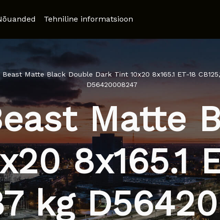
Nõuanded
Tehniline informatsioon
 Beast Matte Black Double Dark Tint 10x20 8x165.1 ET-18 CB125,
D56420008247
east Matte 
x20 8x165.1 
87 kg D5642