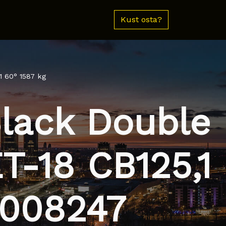
Kust osta?
1 60° 1587 kg
Black Double
ET-18 CB125,1
0008247