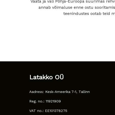
Vaata ja vali Põhja-Euroopa suurimas rehv
annab võimaluse enne ostu sooritamis
teenindustes ootab teid mu
Latakko OÜ
Aadress: Kesk-Ameerika 7-1, Tallinn
Reg. no.: 11921909
VAT no.: EE101378275