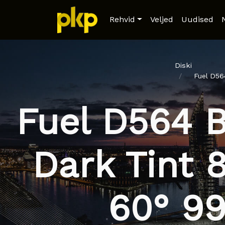
Rehvid
Veljed
Uudised
Diski
Fuel D56
Fuel D564 B
Dark Tint 
60° 9