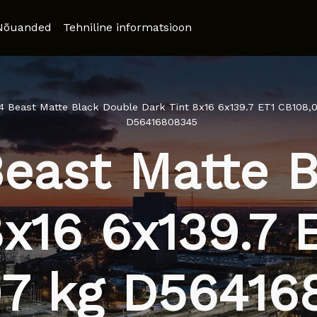
Nõuanded
Tehniline informatsioon
4 Beast Matte Black Double Dark Tint 8x16 6x139.7 ET1 CB108,
D56416808345
east Matte 
8x16 6x139.7 
97 kg D56416