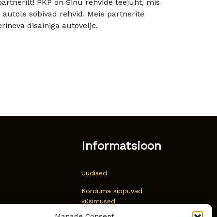
rtnerilt! PKP on Sinu rehvide teejuht, mis
utole sobivad rehvid. Meie partnerite
rineva disainiga autovelje.
Informatsioon
Uudised
Korduma kippuvad
küsimused
Manage Consent