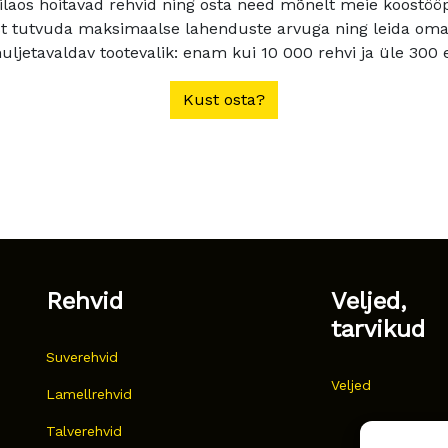
ilaos hoitavad rehvid ning osta need mõnelt meie koostööpa
t tutvuda maksimaalse lahenduste arvuga ning leida oma a
ljetavaldav tootevalik: enam kui 10 000 rehvi ja üle 300 e
Kust osta?
Rehvid
Veljed,
tarvikud
Suverehvid
Veljed
Lamellrehvid
Talverehvid