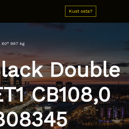
Kust osta?
0 60° 997 kg
Black Double
ET1 CB108,0
808345