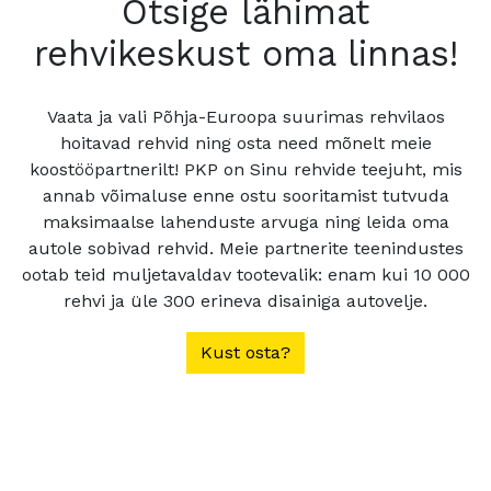
Otsige lähimat
rehvikeskust oma linnas!
Vaata ja vali Põhja-Euroopa suurimas rehvilaos
hoitavad rehvid ning osta need mõnelt meie
koostööpartnerilt! PKP on Sinu rehvide teejuht, mis
annab võimaluse enne ostu sooritamist tutvuda
maksimaalse lahenduste arvuga ning leida oma
autole sobivad rehvid. Meie partnerite teenindustes
ootab teid muljetavaldav tootevalik: enam kui 10 000
rehvi ja üle 300 erineva disainiga autovelje.
Kust osta?