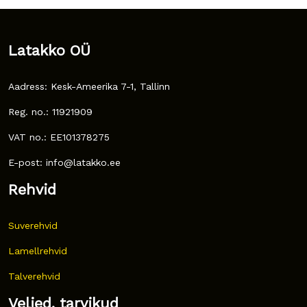
Latakko OÜ
Aadress: Kesk-Ameerika 7-1, Tallinn
Reg. no.: 11921909
VAT no.: EE101378275
E-post: info@latakko.ee
Rehvid
Suverehvid
Lamellrehvid
Talverehvid
Veljed, tarvikud