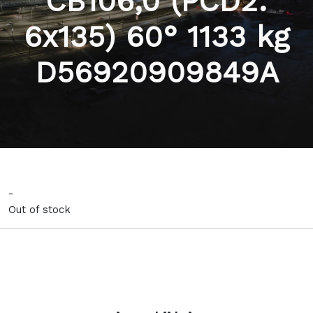
CB106,0 (PCD2:
6x135) 60° 1133 kg
D56920909849A
-
Out of stock