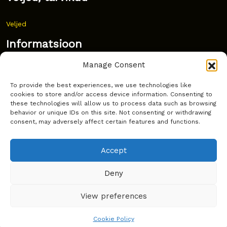
Veljed
Informatsioon
Manage Consent
Uudised
To provide the best experiences, we use technologies like
Korduma kippuvad küsimused
cookies to store and/or access device information. Consenting to
these technologies will allow us to process data such as browsing
Kust osta?
behavior or unique IDs on this site. Not consenting or withdrawing
consent, may adversely affect certain features and functions.
Küpsiste poliitika
Accept
Deny
Copyright © Latakko 2024
View preferences
Cookie Policy