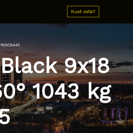
Kust osta?
918908445
Black 9x18
60° 1043 kg
5