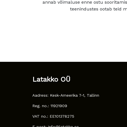
annab võimaluse enne ostu sooritamis
teenindustes ootab teid mu
Latakko OÜ
Aadress: Kesk-Ameerika 7-1, Tallinn
Reg. no.: 11921909
VAT no.: EE101378275
E-post: info@latakko.ee