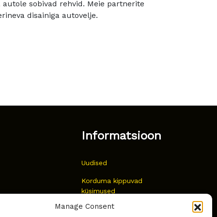
utole sobivad rehvid. Meie partnerite
rineva disainiga autovelje.
Informatsioon
Uudised
Korduma kippuvad
küsimused
Manage Consent
Kust osta?