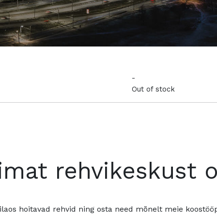
-
Out of stock
imat rehvikeskust 
ilaos hoitavad rehvid ning osta need mõnelt meie koostööpa