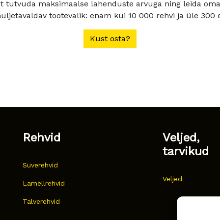
t tutvuda maksimaalse lahenduste arvuga ning leida oma a
ljetavaldav tootevalik: enam kui 10 000 rehvi ja üle 300 e
Kust osta?
Rehvid
Veljed,
tarvikud
Suverehvid
Veljed
Lamellrehvid
Talverehvid