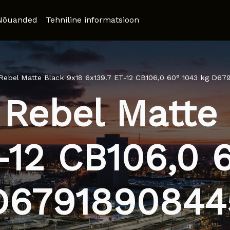
Nõuanded
Tehniline informatsioon
Rebel Matte Black 9x18 6x139.7 ET-12 CB106,0 60° 1043 kg D67
 Rebel Matte 
-12 CB106,0 
D6791890844