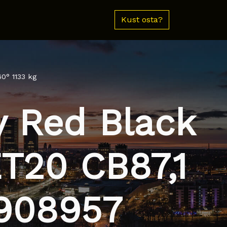
Kust osta?
0° 1133 kg
y Red Black
T20 CB87,1
8908957