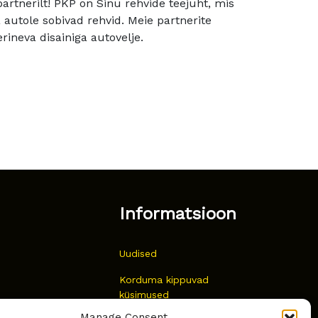
rtnerilt! PKP on Sinu rehvide teejuht, mis
utole sobivad rehvid. Meie partnerite
rineva disainiga autovelje.
Informatsioon
Uudised
Korduma kippuvad
küsimused
Manage Consent