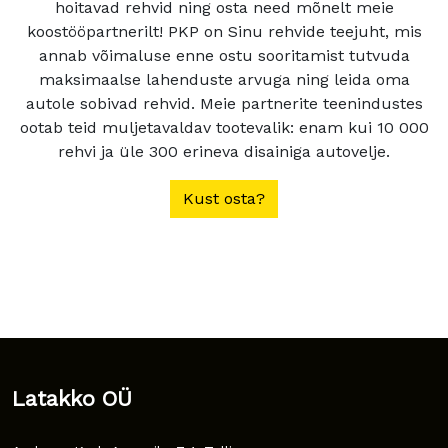
hoitavad rehvid ning osta need mõnelt meie
koostööpartnerilt! PKP on Sinu rehvide teejuht, mis
annab võimaluse enne ostu sooritamist tutvuda
maksimaalse lahenduste arvuga ning leida oma
autole sobivad rehvid. Meie partnerite teenindustes
ootab teid muljetavaldav tootevalik: enam kui 10 000
rehvi ja üle 300 erineva disainiga autovelje.
Kust osta?
Latakko OÜ