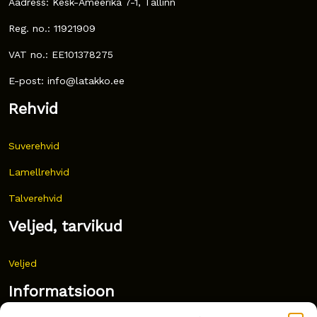
Aadress: Kesk-Ameerika 7-1, Tallinn
Reg. no.: 11921909
VAT no.: EE101378275
E-post: info@latakko.ee
Rehvid
Suverehvid
Lamellrehvid
Talverehvid
Veljed, tarvikud
Veljed
Informatsioon