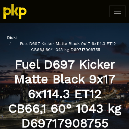
Diski
Fuel D697 Kicker Matte Black 9x17 6x114.3 ET12
CB66,1 60° 1043 kg D69717908755
Fuel D697 Kicker
Matte Black 9x17
6x114.3 ET12
CB66,1 60° 1043 kg
D69717908755