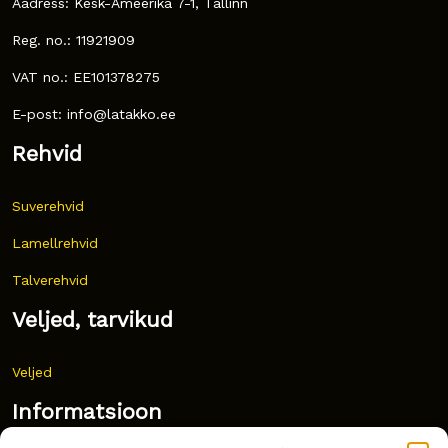
Aadress: Kesk-Ameerika 7-1, Tallinn
Reg. no.: 11921909
VAT no.: EE101378275
E-post: info@latakko.ee
Rehvid
Suverehvid
Lamellrehvid
Talverehvid
Veljed, tarvikud
Veljed
Informatsioon