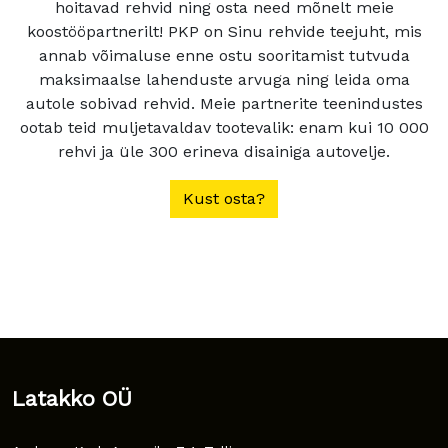
hoitavad rehvid ning osta need mõnelt meie
koostööpartnerilt! PKP on Sinu rehvide teejuht, mis
annab võimaluse enne ostu sooritamist tutvuda
maksimaalse lahenduste arvuga ning leida oma
autole sobivad rehvid. Meie partnerite teenindustes
ootab teid muljetavaldav tootevalik: enam kui 10 000
rehvi ja üle 300 erineva disainiga autovelje.
Kust osta?
Latakko OÜ