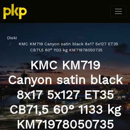
Diski
KMC KM719 Canyon satin black 8x17 5x127 ET35
CB71,5 60° 1133 kg KM71978050735
KMC KM719
Canyon satin black
8x17 5x127 ET35
CB71,5 60° 1133 kg
KM71978050735