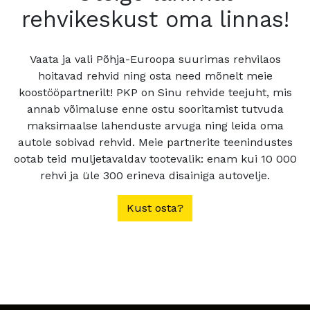
rehvikeskust oma linnas!
Vaata ja vali Põhja-Euroopa suurimas rehvilaos
hoitavad rehvid ning osta need mõnelt meie
koostööpartnerilt! PKP on Sinu rehvide teejuht, mis
annab võimaluse enne ostu sooritamist tutvuda
maksimaalse lahenduste arvuga ning leida oma
autole sobivad rehvid. Meie partnerite teenindustes
ootab teid muljetavaldav tootevalik: enam kui 10 000
rehvi ja üle 300 erineva disainiga autovelje.
Kust osta?