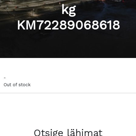
kg
KM72289068618
-
Out of stock
Otsige lähimat