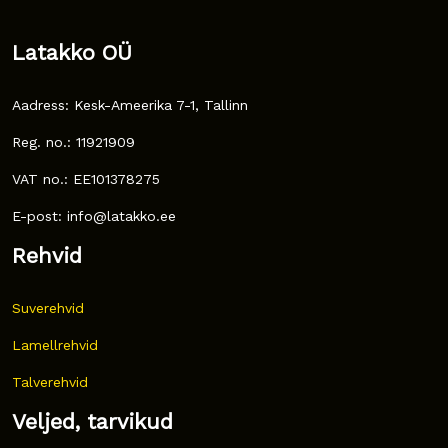
Latakko OÜ
Aadress: Kesk-Ameerika 7-1, Tallinn
Reg. no.: 11921909
VAT no.: EE101378275
E-post: info@latakko.ee
Rehvid
Suverehvid
Lamellrehvid
Talverehvid
Veljed, tarvikud