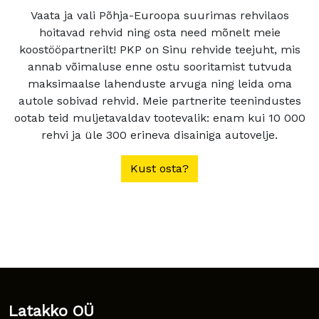
Vaata ja vali Põhja-Euroopa suurimas rehvilaos
hoitavad rehvid ning osta need mõnelt meie
koostööpartnerilt! PKP on Sinu rehvide teejuht, mis
annab võimaluse enne ostu sooritamist tutvuda
maksimaalse lahenduste arvuga ning leida oma
autole sobivad rehvid. Meie partnerite teenindustes
ootab teid muljetavaldav tootevalik: enam kui 10 000
rehvi ja üle 300 erineva disainiga autovelje.
Kust osta?
Latakko OÜ