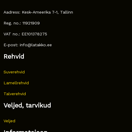
Aadress: Kesk-Ameerika 7-1, Tallinn
Reg. no.: 11921909
VAT no.: EE101378275
E-post: info@latakko.ee
Rehvid
Suverehvid
Lamellrehvid
Talverehvid
Veljed, tarvikud
Veljed