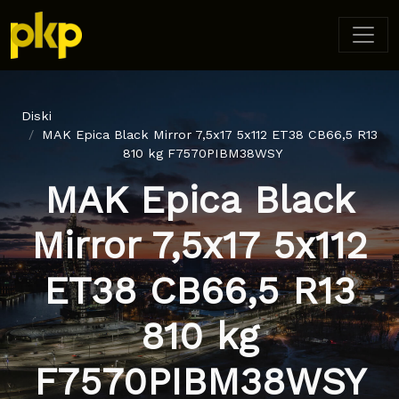
Diski
MAK Epica Black Mirror 7,5x17 5x112 ET38 CB66,5 R13
810 kg F7570PIBM38WSY
MAK Epica Black
Mirror 7,5x17 5x112
ET38 CB66,5 R13
810 kg
F7570PIBM38WSY