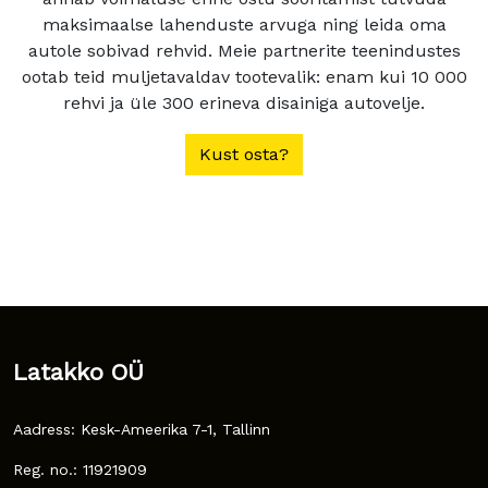
maksimaalse lahenduste arvuga ning leida oma
autole sobivad rehvid. Meie partnerite teenindustes
ootab teid muljetavaldav tootevalik: enam kui 10 000
rehvi ja üle 300 erineva disainiga autovelje.
Kust osta?
Latakko OÜ
Aadress: Kesk-Ameerika 7-1, Tallinn
Reg. no.: 11921909