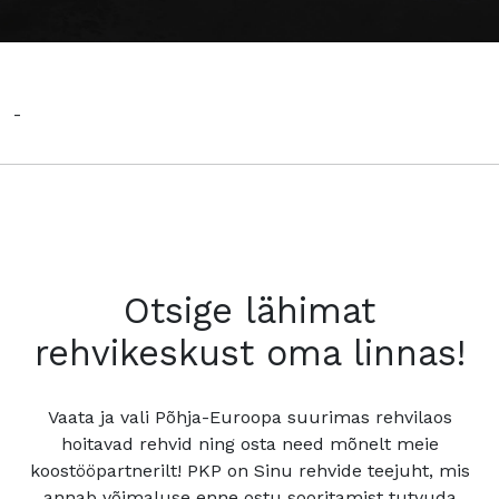
-
Otsige lähimat
rehvikeskust oma linnas!
Vaata ja vali Põhja-Euroopa suurimas rehvilaos
hoitavad rehvid ning osta need mõnelt meie
koostööpartnerilt! PKP on Sinu rehvide teejuht, mis
annab võimaluse enne ostu sooritamist tutvuda