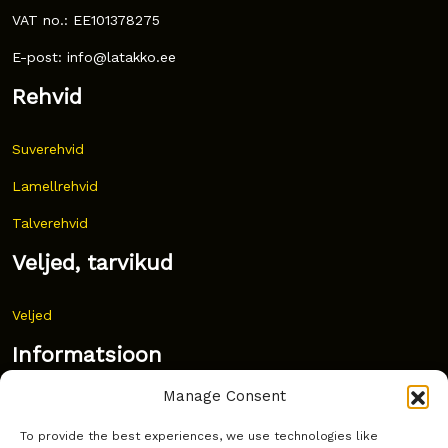
VAT no.: EE101378275
E-post: info@latakko.ee
Rehvid
Suverehvid
Lamellrehvid
Talverehvid
Veljed, tarvikud
Veljed
Informatsioon
Manage Consent
Uudised
To provide the best experiences, we use technologies like
Korduma kippuvad küsimused