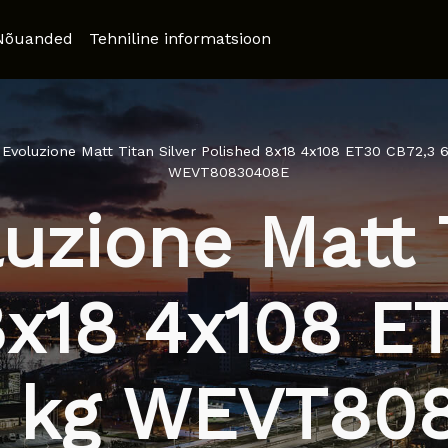
Nõuanded
Tehniline informatsioon
voluzione Matt Titan Silver Polished 8x18 4x108 ET30 CB72,3 
WEVT80830408E
zione Matt T
8x18 4x108 E
0 kg WEVT80