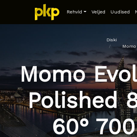
Rehvid
Veljed
Uudised
Diski
Momo E
Momo Evolu
Polished 
60° 70