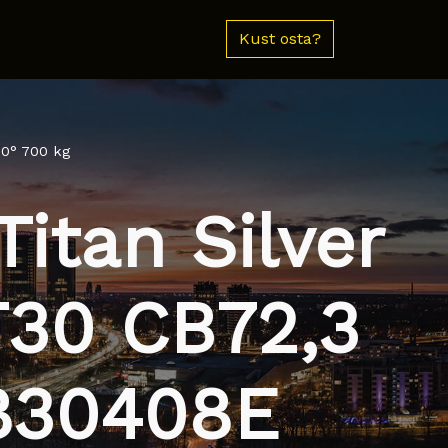
Kust osta?
60° 700 kg
itan Silver
T30 CB72,3
830408E