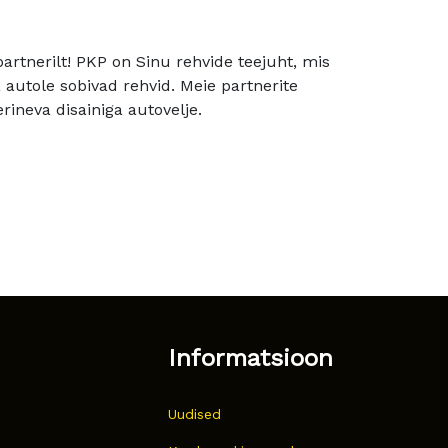
rtnerilt! PKP on Sinu rehvide teejuht, mis
utole sobivad rehvid. Meie partnerite
rineva disainiga autovelje.
Informatsioon
Uudised