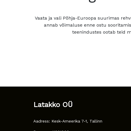
Vaata ja vali Põhja-Euroopa suurimas rehv
annab võimaluse enne ostu sooritamis
teenindustes ootab teid mu
Latakko OÜ
Aadress: Kesk-Ameerika 7-1, Tallinn