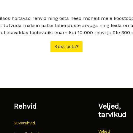
ilaos hoitavad rehvid ning osta need mõnelt meie koostööpa
t tutvuda maksimaalse lahenduste arvuga ning leida oma a
ljetavaldav tootevalik: enam kui 10 000 rehvi ja üle 300 e
Kust osta?
Rehvid
Veljed,
tarvikud
Suverehvid
Veljed