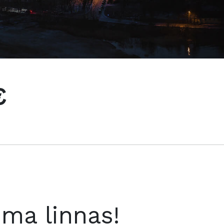
€
oma linnas!