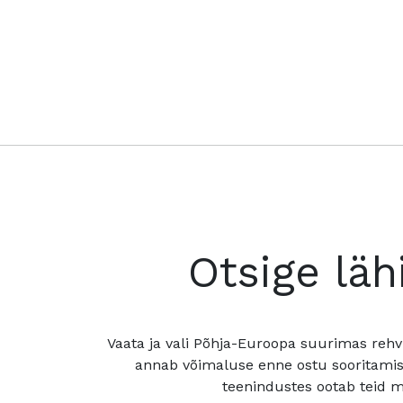
Otsige läh
Vaata ja vali Põhja-Euroopa suurimas rehv
annab võimaluse enne ostu sooritamis
teenindustes ootab teid mu