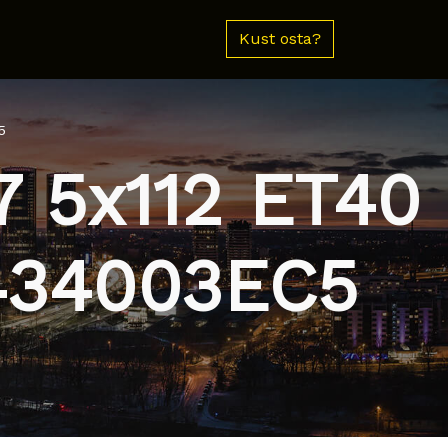
Kust osta?
5
7 5x112 ET40
9434003EC5