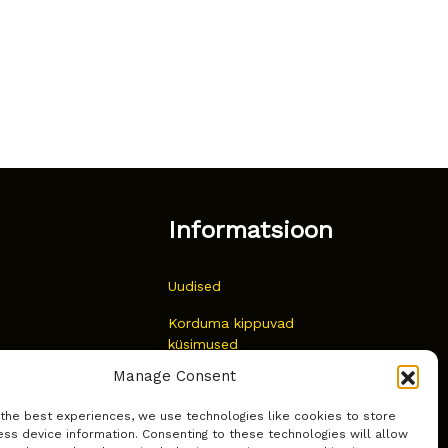
Informatsioon
Uudised
Korduma kippuvad
küsimused
Manage Consent
Kust osta?
 the best experiences, we use technologies like cookies to store
Küpsiste poliitika
ss device information. Consenting to these technologies will allow