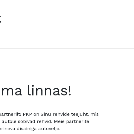
€
oma linnas!
rtnerilt! PKP on Sinu rehvide teejuht, mis
utole sobivad rehvid. Meie partnerite
rineva disainiga autovelje.