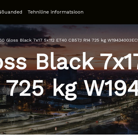
Nõuanded
Tehniline informatsioon
0 Gloss Black 7x17 5x112 ET40 CB57,1 R14 725 kg W19434003EC
s Black 7x1
4 725 kg W1