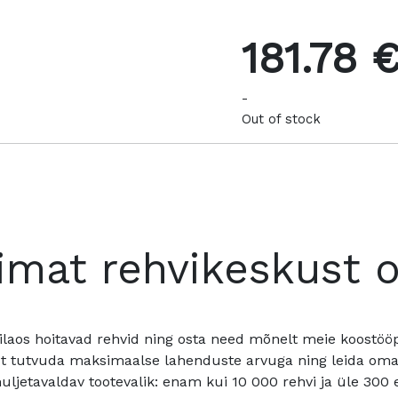
181.78 
-
Out of stock
imat rehvikeskust 
ilaos hoitavad rehvid ning osta need mõnelt meie koostööpa
t tutvuda maksimaalse lahenduste arvuga ning leida oma a
ljetavaldav tootevalik: enam kui 10 000 rehvi ja üle 300 e