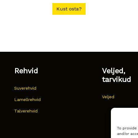
Kust osta?
Rehvid
Veljed,
tarvikud
Suverehvid
Veljed
Lamellrehvid
Talverehvid
To provide
and/or acce