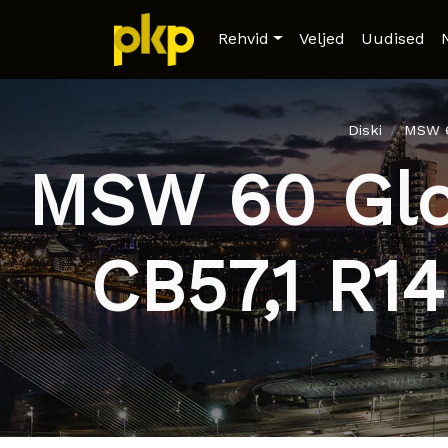
Rehvid
Veljed
Uudised
Diski
MSW 6
MSW 60 Glos
CB57,1 R1