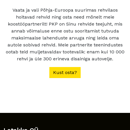
Vaata ja vali Põhja-Euroopa suurimas rehvilaos
hoitavad rehvid ning osta need mõnelt meie
koostööpartnerilt! PKP on Sinu rehvide teejuht, mis
annab võimaluse enne ostu sooritamist tutvuda
maksimaalse lahenduste arvuga ning leida oma
autole sobivad rehvid. Meie partnerite teenindustes
ootab teid muljetavaldav tootevalik: enam kui 10 000
rehvi ja üle 300 erineva disainiga autovelje.
Kust osta?