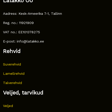
Latakko OÜ
Aadress: Kesk-Ameerika 7-1, Tallinn
Reg. no.: 11921909
VAT no.: EE101378275
E-post: info@latakko.ee
Rehvid
Suverehvid
Lamellrehvid
Talverehvid
Veljed, tarvikud
Veljed