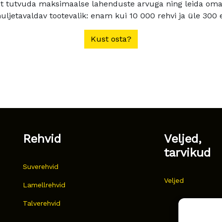
t tutvuda maksimaalse lahenduste arvuga ning leida oma a
ljetavaldav tootevalik: enam kui 10 000 rehvi ja üle 300 e
Kust osta?
Rehvid
Veljed,
tarvikud
Suverehvid
Veljed
Lamellrehvid
Talverehvid