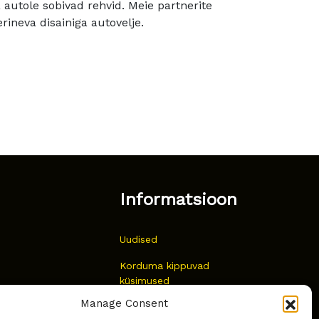
utole sobivad rehvid. Meie partnerite
rineva disainiga autovelje.
Informatsioon
Uudised
Korduma kippuvad
küsimused
Manage Consent
Kust osta?