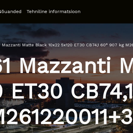
Nõuanded
Tehniline informatsioon
 Mazzanti Matte Black 10x22 5x120 ET30 CB74,1 60° 907 kg M2
1 Mazzanti M
0 ET30 CB74,1
261220011+