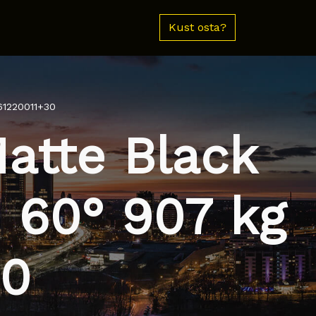
Kust osta?
61220011+30
atte Black
 60° 907 kg
30