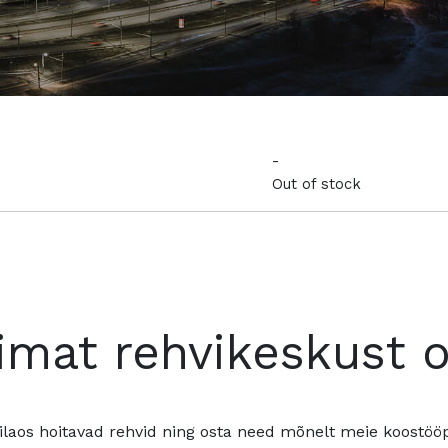
-
Out of stock
imat rehvikeskust 
ilaos hoitavad rehvid ning osta need mõnelt meie koostööpa