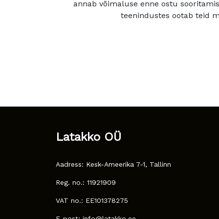
annab võimaluse enne ostu sooritamis
teenindustes ootab teid mu
Latakko OÜ
Aadress: Kesk-Ameerika 7-1, Tallinn
Reg. no.: 11921909
VAT no.: EE101378275
E-post: info@latakko.ee