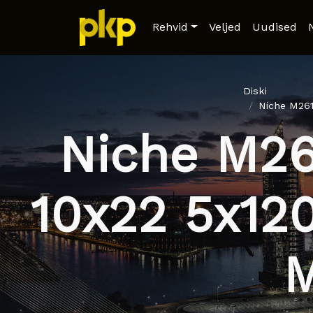
Rehvid
Veljed
Uudised
Diski
Niche M261
Niche M26
10x22 5x12
M