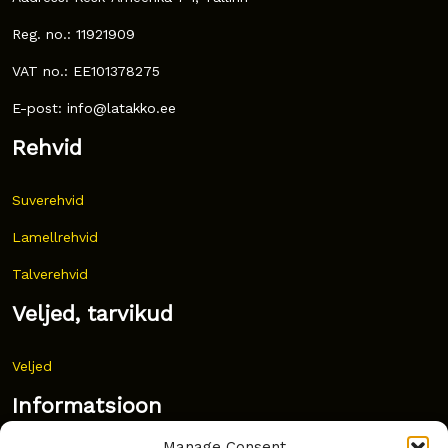
Reg. no.: 11921909
VAT no.: EE101378275
E-post: info@latakko.ee
Rehvid
Suverehvid
Lamellrehvid
Talverehvid
Veljed, tarvikud
Veljed
Informatsioon
Manage Consent