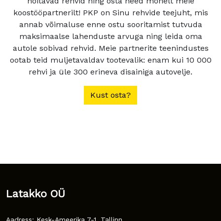
hoitavad rehvid ning osta need mõnelt meie
koostööpartnerilt! PKP on Sinu rehvide teejuht, mis
annab võimaluse enne ostu sooritamist tutvuda
maksimaalse lahenduste arvuga ning leida oma
autole sobivad rehvid. Meie partnerite teenindustes
ootab teid muljetavaldav tootevalik: enam kui 10 000
rehvi ja üle 300 erineva disainiga autovelje.
Kust osta?
Latakko OÜ
Aadress: Kesk-Ameerika 7-1, Tallinn