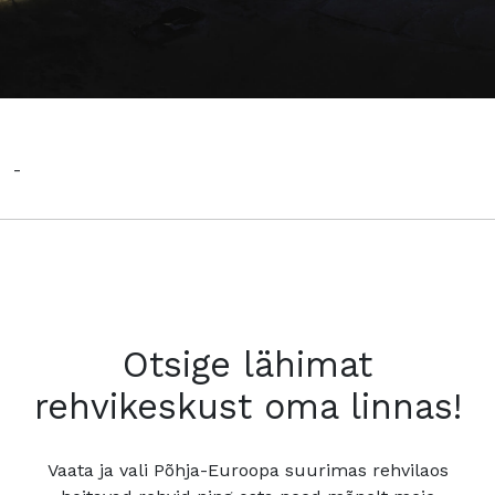
-
Otsige lähimat
rehvikeskust oma linnas!
Vaata ja vali Põhja-Euroopa suurimas rehvilaos