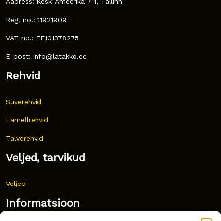
Aadress: Kesk-Ameerika 7-1, Tallinn
Reg. no.: 11921909
VAT no.: EE101378275
E-post: info@latakko.ee
Rehvid
Suverehvid
Lamellrehvid
Talverehvid
Veljed, tarvikud
Veljed
Informatsioon