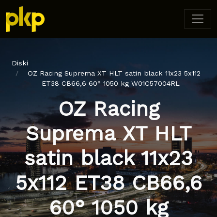
Diski
OZ Racing Suprema XT HLT satin black 11x23 5x112
ET38 CB66,6 60° 1050 kg W01C57004RL
OZ Racing
Suprema XT HLT
satin black 11x23
5x112 ET38 CB66,6
60° 1050 kg