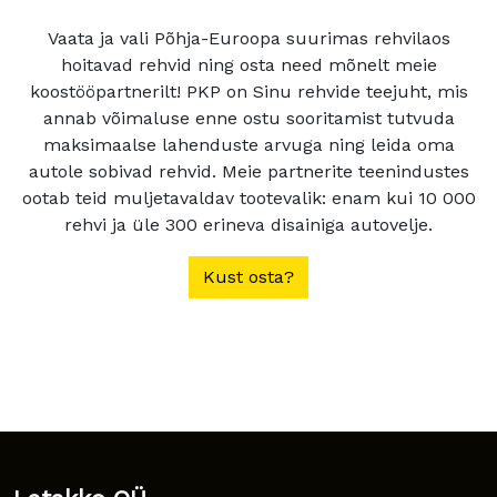
Vaata ja vali Põhja-Euroopa suurimas rehvilaos
hoitavad rehvid ning osta need mõnelt meie
koostööpartnerilt! PKP on Sinu rehvide teejuht, mis
annab võimaluse enne ostu sooritamist tutvuda
maksimaalse lahenduste arvuga ning leida oma
autole sobivad rehvid. Meie partnerite teenindustes
ootab teid muljetavaldav tootevalik: enam kui 10 000
rehvi ja üle 300 erineva disainiga autovelje.
Kust osta?