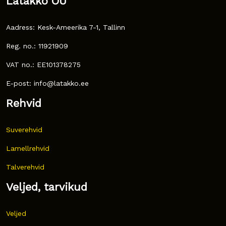
Latakko OÜ
Aadress: Kesk-Ameerika 7-1, Tallinn
Reg. no.: 11921909
VAT no.: EE101378275
E-post: info@latakko.ee
Rehvid
Suverehvid
Lamellrehvid
Talverehvid
Veljed, tarvikud
Veljed