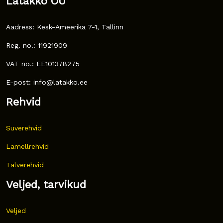
Latakko OÜ
Aadress: Kesk-Ameerika 7-1, Tallinn
Reg. no.: 11921909
VAT no.: EE101378275
E-post: info@latakko.ee
Rehvid
Suverehvid
Lamellrehvid
Talverehvid
Veljed, tarvikud
Veljed