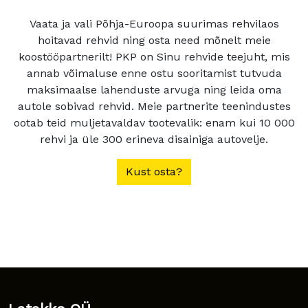
Vaata ja vali Põhja-Euroopa suurimas rehvilaos
hoitavad rehvid ning osta need mõnelt meie
koostööpartnerilt! PKP on Sinu rehvide teejuht, mis
annab võimaluse enne ostu sooritamist tutvuda
maksimaalse lahenduste arvuga ning leida oma
autole sobivad rehvid. Meie partnerite teenindustes
ootab teid muljetavaldav tootevalik: enam kui 10 000
rehvi ja üle 300 erineva disainiga autovelje.
Kust osta?