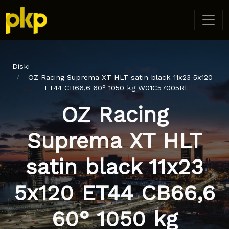
Diski
OZ Racing Suprema XT HLT satin black 11x23 5x120
ET44 CB66,6 60° 1050 kg W01C57005RL
OZ Racing
Suprema XT HLT
satin black 11x23
5x120 ET44 CB66,6
60° 1050 kg