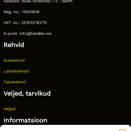
Aadress: Kesk-Ameerika 7-1, Tallinn
Reg. no.: 11921909
VAT no.: EE101378275
E-post: info@latakko.ee
Rehvid
Suverehvid
Lamellrehvid
Talverehvid
Veljed, tarvikud
Veljed
Informatsioon