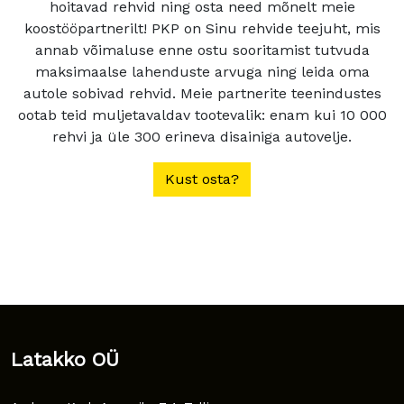
hoitavad rehvid ning osta need mõnelt meie
koostööpartnerilt! PKP on Sinu rehvide teejuht, mis
annab võimaluse enne ostu sooritamist tutvuda
maksimaalse lahenduste arvuga ning leida oma
autole sobivad rehvid. Meie partnerite teenindustes
ootab teid muljetavaldav tootevalik: enam kui 10 000
rehvi ja üle 300 erineva disainiga autovelje.
Kust osta?
Latakko OÜ