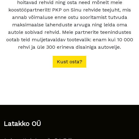
hoitavad rehvid ning osta need mõnelt meie
koostööpartnerilt! PKP on Sinu rehvide teejuht, mis
annab võimaluse enne ostu sooritamist tutvuda
maksimaalse lahenduste arvuga ning leida oma
autole sobivad rehvid. Meie partnerite teenindustes
ootab teid muljetavaldav tootevalik: enam kui 10 000
rehvi ja üle 300 erineva disainiga autovelje.
Kust osta?
Latakko OÜ