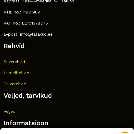
Aadress: Kesk-Ameerika 7-1, Tallinn
Reg. no.: 11921909
VAT no.: EE101378275
E-post: info@latakko.ee
Rehvid
Suverehvid
Lamellrehvid
Talverehvid
Veljed, tarvikud
Veljed
Informatsioon