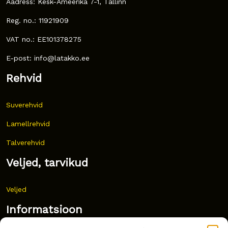
Aadress: Kesk-Ameerika 7-1, Tallinn
Reg. no.: 11921909
VAT no.: EE101378275
E-post: info@latakko.ee
Rehvid
Suverehvid
Lamellrehvid
Talverehvid
Veljed, tarvikud
Veljed
Informatsioon