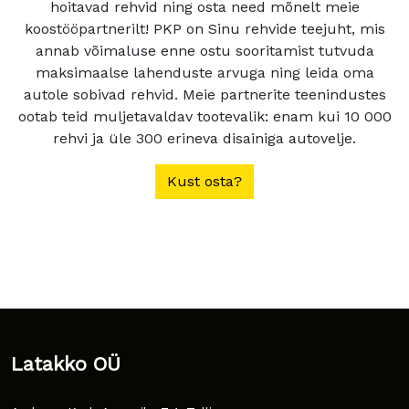
hoitavad rehvid ning osta need mõnelt meie
koostööpartnerilt! PKP on Sinu rehvide teejuht, mis
annab võimaluse enne ostu sooritamist tutvuda
maksimaalse lahenduste arvuga ning leida oma
autole sobivad rehvid. Meie partnerite teenindustes
ootab teid muljetavaldav tootevalik: enam kui 10 000
rehvi ja üle 300 erineva disainiga autovelje.
Kust osta?
Latakko OÜ