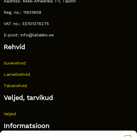
Aadress: Kesk-Ameerika 7-1, Tallinn
Reg. no.: 11921909
VAT no.: EE101378275
E-post: info@latakko.ee
Rehvid
Suverehvid
Lamellrehvid
Talverehvid
Veljed, tarvikud
Veljed
Informatsioon