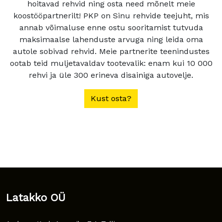
hoitavad rehvid ning osta need mõnelt meie
koostööpartnerilt! PKP on Sinu rehvide teejuht, mis
annab võimaluse enne ostu sooritamist tutvuda
maksimaalse lahenduste arvuga ning leida oma
autole sobivad rehvid. Meie partnerite teenindustes
ootab teid muljetavaldav tootevalik: enam kui 10 000
rehvi ja üle 300 erineva disainiga autovelje.
Kust osta?
Latakko OÜ