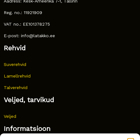
Aadress: Kesk-Ameerika 7-1, Tallinn
Reg. no.: 11921909
VAT no.: EE101378275
E-post: info@latakko.ee
Rehvid
Suverehvid
Lamellrehvid
Talverehvid
Veljed, tarvikud
Veljed
Informatsioon