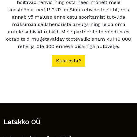
hoitavad rehvid ning osta need mõnelt meie
koostööpartnerilt! PKP on Sinu rehvide teejuht, mis
annab võimaluse enne ostu sooritamist tutvuda
maksimaalse lahenduste arvuga ning leida oma
autole sobivad rehvid. Meie partnerite teenindustes
ootab teid muljetavaldav tootevalik: enam kui 10 000
rehvi ja üle 300 erineva disainiga autovelje.
Kust osta?
Latakko OÜ