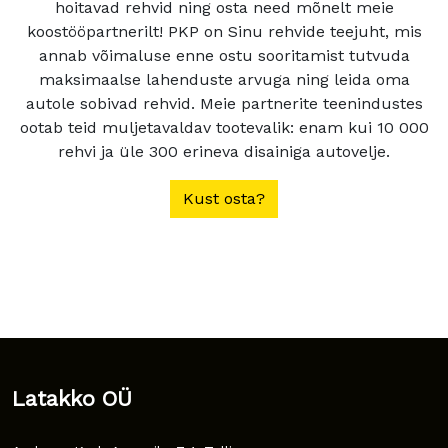
hoitavad rehvid ning osta need mõnelt meie
koostööpartnerilt! PKP on Sinu rehvide teejuht, mis
annab võimaluse enne ostu sooritamist tutvuda
maksimaalse lahenduste arvuga ning leida oma
autole sobivad rehvid. Meie partnerite teenindustes
ootab teid muljetavaldav tootevalik: enam kui 10 000
rehvi ja üle 300 erineva disainiga autovelje.
Kust osta?
Latakko OÜ