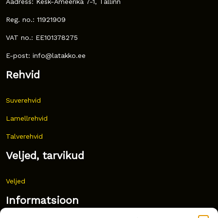
Aadress: Kesk-Ameerika 7-1, Tallinn
Reg. no.: 11921909
VAT no.: EE101378275
E-post: info@latakko.ee
Rehvid
Suverehvid
Lamellrehvid
Talverehvid
Veljed, tarvikud
Veljed
Informatsioon