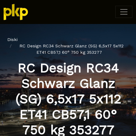
Diski
RC Design RC34 Schwarz Glanz (SG) 6,5x17 5x112
ET41 CB57,1 60° 750 kg 353277
RC Design RC34
Schwarz Glanz
(SG) 6,5x17 5x112
ET41 CB57,1 60°
750 kg 353277