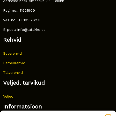
Aadress: Kesk-Ameerika 7-1, Tallinn
Reg. no.: 11921909
VAT no.: EE101378275
E-post: info@latakko.ee
Rehvid
Suverehvid
Lamellrehvid
Talverehvid
Veljed, tarvikud
Veljed
Informatsioon