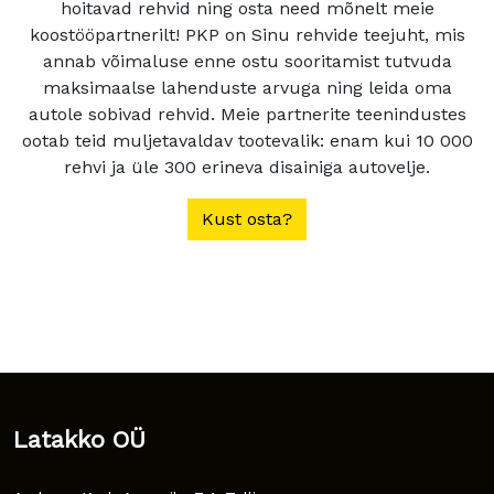
hoitavad rehvid ning osta need mõnelt meie
koostööpartnerilt! PKP on Sinu rehvide teejuht, mis
annab võimaluse enne ostu sooritamist tutvuda
maksimaalse lahenduste arvuga ning leida oma
autole sobivad rehvid. Meie partnerite teenindustes
ootab teid muljetavaldav tootevalik: enam kui 10 000
rehvi ja üle 300 erineva disainiga autovelje.
Kust osta?
Latakko OÜ