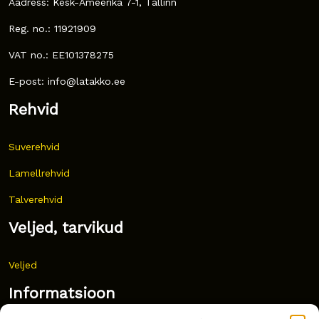
Aadress: Kesk-Ameerika 7-1, Tallinn
Reg. no.: 11921909
VAT no.: EE101378275
E-post: info@latakko.ee
Rehvid
Suverehvid
Lamellrehvid
Talverehvid
Veljed, tarvikud
Veljed
Informatsioon