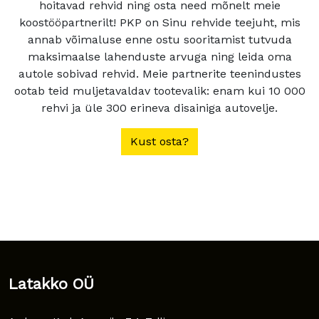
hoitavad rehvid ning osta need mõnelt meie
koostööpartnerilt! PKP on Sinu rehvide teejuht, mis
annab võimaluse enne ostu sooritamist tutvuda
maksimaalse lahenduste arvuga ning leida oma
autole sobivad rehvid. Meie partnerite teenindustes
ootab teid muljetavaldav tootevalik: enam kui 10 000
rehvi ja üle 300 erineva disainiga autovelje.
Kust osta?
Latakko OÜ