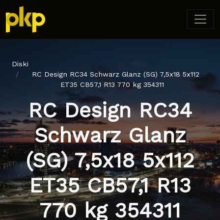
Diski
RC Design RC34 Schwarz Glanz (SG) 7,5x18 5x112
ET35 CB57,1 R13 770 kg 354311
RC Design RC34
Schwarz Glanz
(SG) 7,5x18 5x112
ET35 CB57,1 R13
770 kg 354311