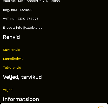
Aadress: Kesk-Ameerika 7-1, Tallinn
Reg. no.: 11921909
VAT no.: EE101378275
E-post: info@latakko.ee
Rehvid
Suverehvid
Lamellrehvid
Talverehvid
Veljed, tarvikud
Veljed
Informatsioon