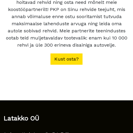
hoitavad rehvid ning osta need mõnelt meie
koostööpartnerilt! PKP on Sinu rehvide teejuht, mis
annab võimaluse enne ostu sooritamist tutvuda
maksimaalse lahenduste arvuga ning leida oma
autole sobivad rehvid. Meie partnerite teenindustes
ootab teid muljetavaldav tootevalik: enam kui 10 000
rehvi ja üle 300 erineva disainiga autovelje.
Kust osta?
Latakko OÜ