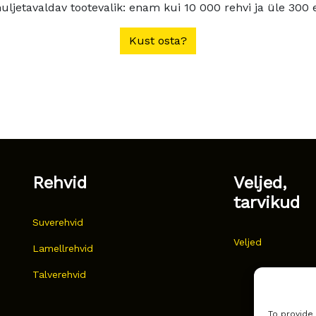
ljetavaldav tootevalik: enam kui 10 000 rehvi ja üle 300 e
Kust osta?
Rehvid
Veljed,
tarvikud
Suverehvid
Veljed
Lamellrehvid
Talverehvid
To provide