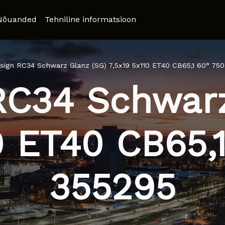
Nõuanded
Tehniline informatsioon
sign RC34 Schwarz Glanz (SG) 7,5x19 5x110 ET40 CB65,1 60° 75
RC34 Schwarz
0 ET40 CB65,
355295