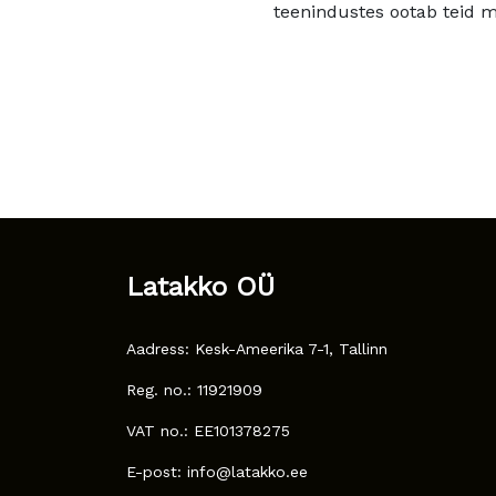
teenindustes ootab teid mu
Latakko OÜ
Aadress: Kesk-Ameerika 7-1, Tallinn
Reg. no.: 11921909
VAT no.: EE101378275
E-post: info@latakko.ee