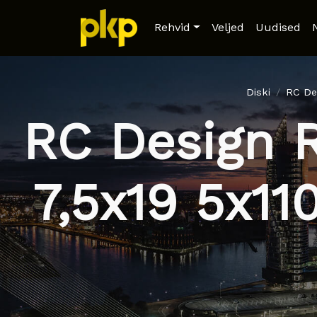
Rehvid
Veljed
Uudised
Diski
RC De
RC Design 
7,5x19 5x11