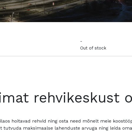
-
Out of stock
imat rehvikeskust 
ilaos hoitavad rehvid ning osta need mõnelt meie koostööpa
t tutvuda maksimaalse lahenduste arvuga ning leida oma a