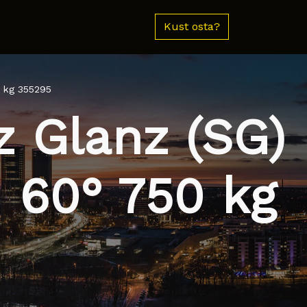
Kust osta?
0 kg 355295
 Glanz (SG)
1 60° 750 kg