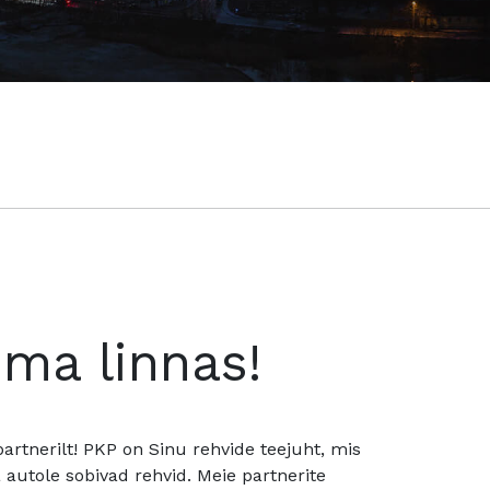
oma linnas!
rtnerilt! PKP on Sinu rehvide teejuht, mis
utole sobivad rehvid. Meie partnerite