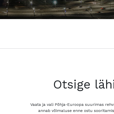
Otsige läh
Vaata ja vali Põhja-Euroopa suurimas rehv
annab võimaluse enne ostu sooritamis