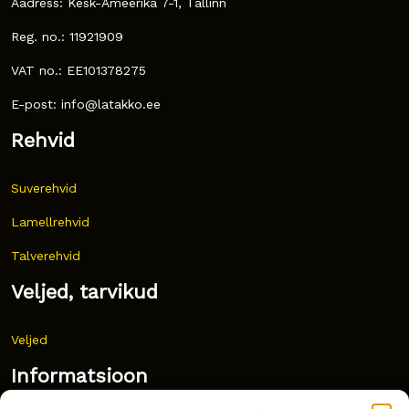
Aadress: Kesk-Ameerika 7-1, Tallinn
Reg. no.: 11921909
VAT no.: EE101378275
E-post: info@latakko.ee
Rehvid
Suverehvid
Lamellrehvid
Talverehvid
Veljed, tarvikud
Veljed
Informatsioon