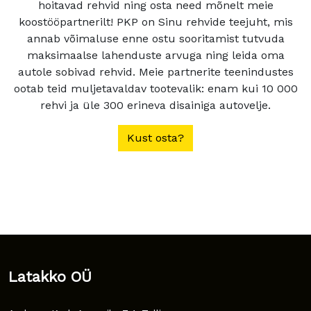
hoitavad rehvid ning osta need mõnelt meie
koostööpartnerilt! PKP on Sinu rehvide teejuht, mis
annab võimaluse enne ostu sooritamist tutvuda
maksimaalse lahenduste arvuga ning leida oma
autole sobivad rehvid. Meie partnerite teenindustes
ootab teid muljetavaldav tootevalik: enam kui 10 000
rehvi ja üle 300 erineva disainiga autovelje.
Kust osta?
Latakko OÜ