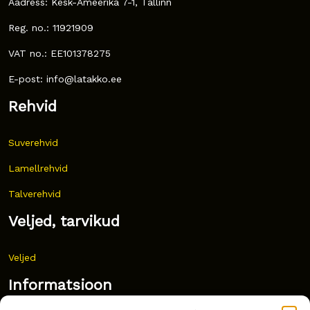
Aadress: Kesk-Ameerika 7-1, Tallinn
Reg. no.: 11921909
VAT no.: EE101378275
E-post: info@latakko.ee
Rehvid
Suverehvid
Lamellrehvid
Talverehvid
Veljed, tarvikud
Veljed
Informatsioon