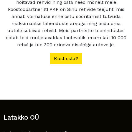
hoitavad rehvid ning osta need mõnelt meie
koostööpartnerilt! PKP on Sinu rehvide teejuht, mis
annab võimaluse enne ostu sooritamist tutvuda
maksimaalse lahenduste arvuga ning leida oma
autole sobivad rehvid. Meie partnerite teenindustes
ootab teid muljetavaldav tootevalik: enam kui 10 000
rehvi ja üle 300 erineva disainiga autovelje.
Kust osta?
Latakko OÜ