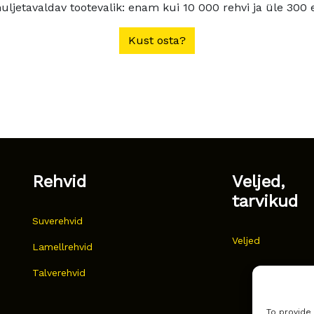
ljetavaldav tootevalik: enam kui 10 000 rehvi ja üle 300 e
Kust osta?
Rehvid
Veljed,
tarvikud
Suverehvid
Veljed
Lamellrehvid
Talverehvid
To provide