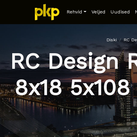
Rehvid
Veljed
Uudised
Diski
RC De
RC Design 
8x18 5x108