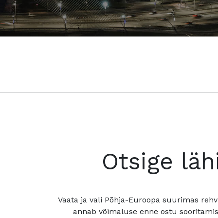
Otsige läh
Vaata ja vali Põhja-Euroopa suurimas rehv
annab võimaluse enne ostu sooritamis