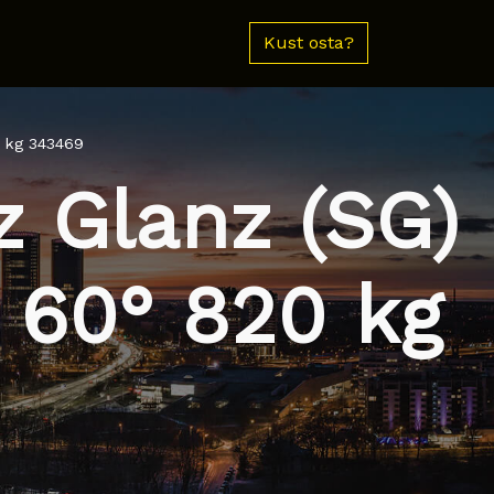
Kust osta?
 kg 343469
 Glanz (SG)
 60° 820 kg