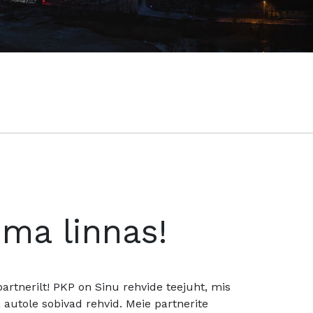
oma linnas!
rtnerilt! PKP on Sinu rehvide teejuht, mis
utole sobivad rehvid. Meie partnerite