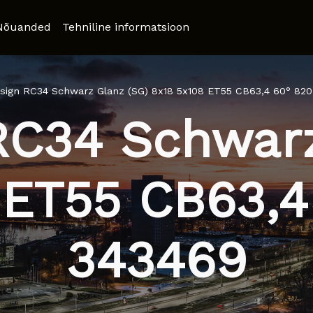
Nõuanded
Tehniline informatsioon
sign RC34 Schwarz Glanz (SG) 8x18 5x108 ET55 CB63,4 60° 820
RC34 Schwarz
 ET55 CB63,4
343469