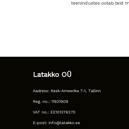
teenindustes ootab teid mu
Latakko OÜ
Aadress: Kesk-Ameerika 7-1, Tallinn
Reg. no.: 11921909
VAT no.: EE101378275
E-post: info@latakko.ee