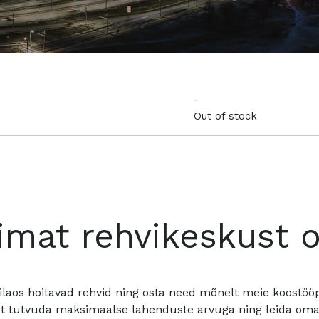
-
Out of stock
imat rehvikeskust 
ilaos hoitavad rehvid ning osta need mõnelt meie koostööpa
t tutvuda maksimaalse lahenduste arvuga ning leida oma a