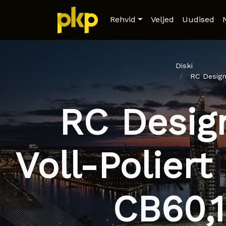
Rehvid
Veljed
Uudised
Diski
RC Design
RC Desig
Voll-Poliert
CB60,1