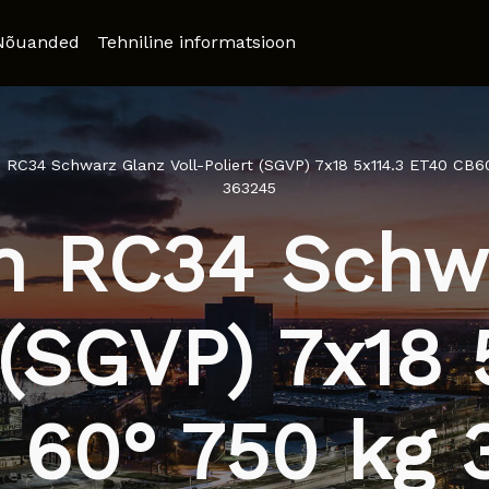
Nõuanded
Tehniline informatsioon
 RC34 Schwarz Glanz Voll-Poliert (SGVP) 7x18 5x114.3 ET40 CB60
363245
n RC34 Schw
 (SGVP) 7x18
 60° 750 kg