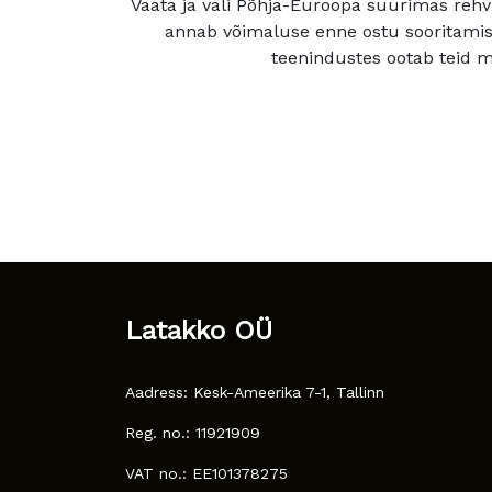
Vaata ja vali Põhja-Euroopa suurimas rehv
annab võimaluse enne ostu sooritamis
teenindustes ootab teid mu
Latakko OÜ
Aadress: Kesk-Ameerika 7-1, Tallinn
Reg. no.: 11921909
VAT no.: EE101378275