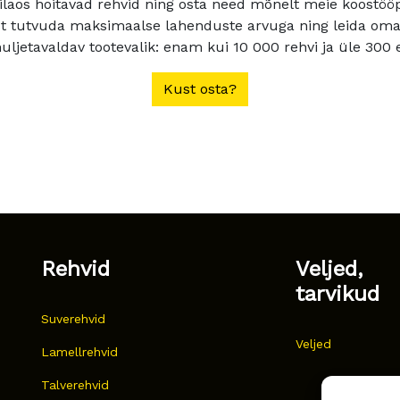
ilaos hoitavad rehvid ning osta need mõnelt meie koostööpa
t tutvuda maksimaalse lahenduste arvuga ning leida oma a
ljetavaldav tootevalik: enam kui 10 000 rehvi ja üle 300 e
Kust osta?
Rehvid
Veljed,
tarvikud
Suverehvid
Veljed
Lamellrehvid
Talverehvid