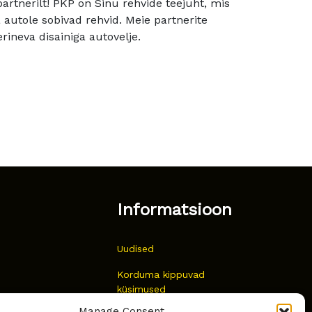
rtnerilt! PKP on Sinu rehvide teejuht, mis
utole sobivad rehvid. Meie partnerite
rineva disainiga autovelje.
Informatsioon
Uudised
Korduma kippuvad
küsimused
Manage Consent