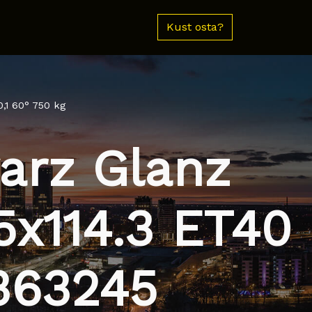
Kust osta?
,1 60° 750 kg
arz Glanz
 5x114.3 ET40
 363245